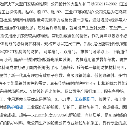
效解决了大型门安装的难题！公司设计的大型防护门以GB2117-2002
505.型工业探伤机。钴60、铯137、铱192、工业CT等的防护.公司先后
铅板是指利用x线曝射量与距离平方成反比这一原理，通过增加x线源与人
若接触的X线量过多，超过容许曝射量，就可能产生放射反应，甚至产生
是指使用原子序数较高的物质，常用铅或含铅的物质，作为屏障以吸收不必要的x
XR射线的必备防护材料，规格齐可以定尺生产。铅板-是低能辐射很好的
医学ECT机房等的防护。 可单扇门、双扇门。 推拉门可采取上、下轨道传
面可采用磨砂不锈钢或钢板静电喷塑装饰。 内框选用钢质骨架结构，防护
该项科研成果打破了国内长期使用铅、钡砂砼、砼等单一辐射防护材料局面
提供了新一代具有理想有效原子序数、高吸收辐射率、低韧致辐射、多性
子等不同能量辐射防护的需要，具有传统辐射防护材料不可比拟的优异性
等辐射场所对X、Y射线的评比防护。我公司生产精细加工，配有各种铅
工，使用寿命长等优点是医院，X，CT室，
工业探伤门
，核医学，核工业
X射线
防护铅板
，工业探伤防护铅板，防护门，辐射防护门，合成铅板。医
板合成板。规格—1-25mm纯度99.99%电解铅板，有材质单，是X,R
好的防护材料。我公司生产的铅板公司专业射线防护施工，具有专业的施