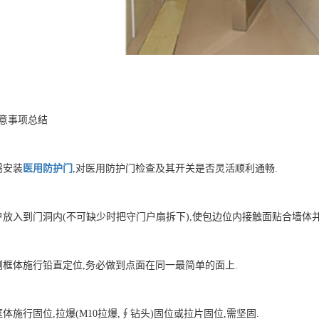
意事项总结
需安装
医用防护门
,对医用防护门检查及其开关是否灵活顺利通畅.
户放入到门洞内(不可缺少时把守门户扇拆下),使包边位内接触面贴合墙体
侧框体施行铅直定位,务必做到点面在同一最简单的面上.
体施行固位,拉爆(M10拉爆,∮钻头)固位或拉片固位,需坚固.