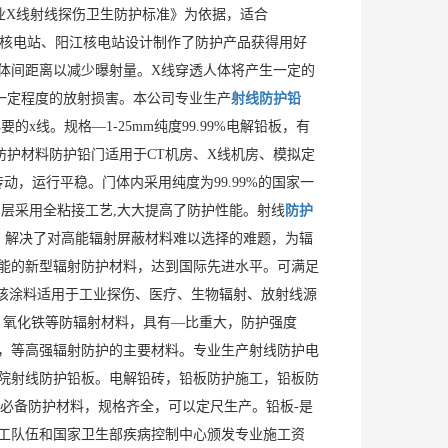
《工业X线射线探伤卫生防护标准》为依据，适合
为石岛湾核电站、阳江核电站设计制作了防护产品获得用好
体间距离以减少曝射量。X线穿透人体将产生一定的
一定程度的放射损害。本公司专业生产
射线防护铅
线。规格—1-25mm纯度99.99%电解铅板，有
防护材料防护铅门适用于CT机房、X线机房、模拟定
动，运行平稳。门体内采用纯度为99.99%的国家一
层采用全粘接工艺,大大提高了防护性能。射线
防护
，解决了对高能辐射屏蔽材料难以选择的难题，为辐
能的新型辐射防护材料，达到国际先进水平。可满足
能该涂料适用于工业探伤、医疗、生物辐射、放射线源
，氧化铁等防辐射材料，具有—比重大，防护强度
，等高强辐射防护的主要材料。专业生产射线防护电
院射线防护铅板。电解铅砖，铅板防护施工，铅板防
射线的必备防护材料，规格齐全，可以定尺生产。铅板-是
工队伍和国家卫生部疾病控制中心颁发专业施工资