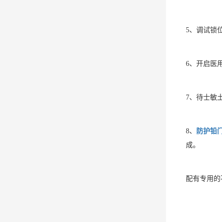
5、调试锁
6、开启医
7、待士敏
8、
防护铅
成。
配有专用的