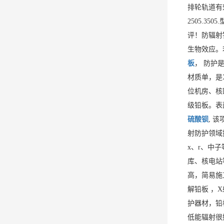
排轮轨道有
2505.3
评！防辐射
生物效应。
板
， 防护
材质单，是
位机房、核
级铅板。表
硫酸钡
, 
射防护领域
x、r、中
库、核电站
高，简易施
解铅板 ，
护器材，铅
低能辐射很