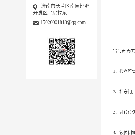
济南市长清区南园经济
开发区平房村东
15020001818@qq.com
铅门安装注
1、检查所
2、把守门
3、对铰位
4、铰位侧框