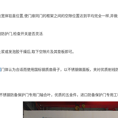
位宽体铅直位置,使门扉同门的框架之间的空隙位置达到平均完全一样,并做
用防护门,检查开关是否灵活.
土浆或发泡胶干燥后,取下空隙片及其垫板即可。
门
门体认为合适而使用国标钢质扇骨子，以不锈钢做面板，夹衬优质射线
不锈钢防备保护门专用门轴合叶，优质的五金件，进口防备保护门专用工