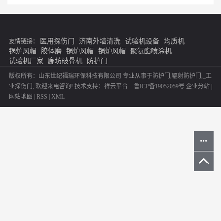
医用探伤门
济南外墙清洗
试验机设备
均质机
友情链接：
锅炉风帽
胶体磨
锅炉风帽
锅炉风帽
聚氨酯喷涂机
试验机厂家
廊坊破骨机
防护门
版权所有：山东世纪福瑞环保科技有限公司 专业从事于
防护门
,
辐射防护门
,
_工
业探伤门
, 欢迎来电咨询!
技术支持：
祥云平台
鲁ICP备19052059号
企业分站
|
网站地图
|
RSS
|
XML