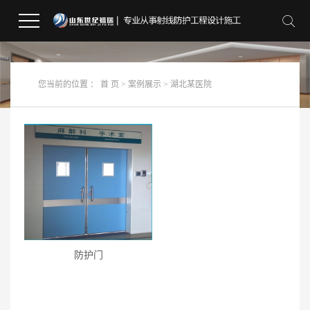
您当前的位置 ：
首 页
>
案例展示
>
湖北某医院
防护门