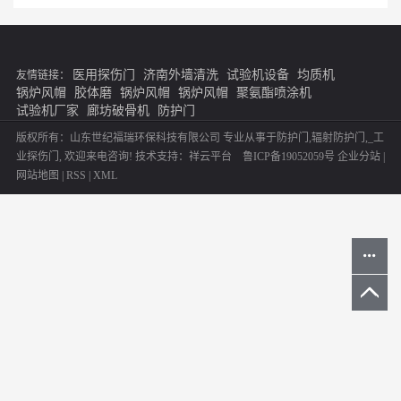
医用探伤门
济南外墙清洗
试验机设备
均质机
友情链接：
锅炉风帽
胶体磨
锅炉风帽
锅炉风帽
聚氨酯喷涂机
试验机厂家
廊坊破骨机
防护门
版权所有：山东世纪福瑞环保科技有限公司 专业从事于
防护门
,
辐射防护门
,
_工
业探伤门
, 欢迎来电咨询!
技术支持：
祥云平台
鲁ICP备19052059号
企业分站
|
网站地图
|
RSS
|
XML