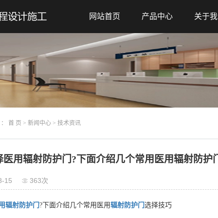
网站首页
产品中心
关于我
 ：
首 页
>
新闻中心
>
技术资讯
择医用辐射防护门?下面介绍几个常用医用辐射防护
8-15
363次
用辐射防护门
?下面介绍几个常用医用
辐射防护门
选择技巧