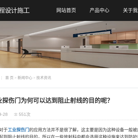
网站首页
产品中心
关于我
 ：
首 页
>
新闻中心
>
技术资讯
业探伤门为何可以达到阻止射线的目的呢？
9-28
551次
对于
工业探伤门
的应用方法并不是很了解，这主要是因为这种设备一般被
起到阻止射线的目的，所以在一些放射科中都会选用这种设施来达到防护