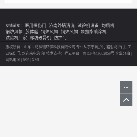
医用探伤门
济南外墙清洗
试验机设备
均质机
友情链接：
锅炉风帽
胶体磨
锅炉风帽
锅炉风帽
聚氨酯喷涂机
试验机厂家
廊坊破骨机
防护门
版权所有：山东世纪福瑞环保科技有限公司 专业从事于
防护门
,
辐射防护门
,
_工
业探伤门
, 欢迎来电咨询!
技术支持：
祥云平台
鲁ICP备19052059号
企业分站
|
网站地图
|
RSS
|
XML