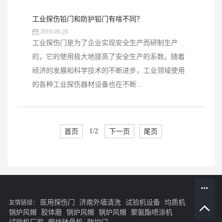
工业探伤铅门和防护铅门有啥不同？
2019-09-28
工业探伤门是为了企业实现安全生产而研制生产
的，它的使用极大地提高了安全生产的系数。随着
经济的发展和科学技术的不断进步，工业领域使用
的各种工业探伤器材设备也在不断...
首页
1/2
下一页
尾页
医用探伤门
济南外墙清洗
试验机设备
均质机
友情链接：
锅炉风帽
胶体磨
锅炉风帽
锅炉风帽
聚氨酯喷涂机