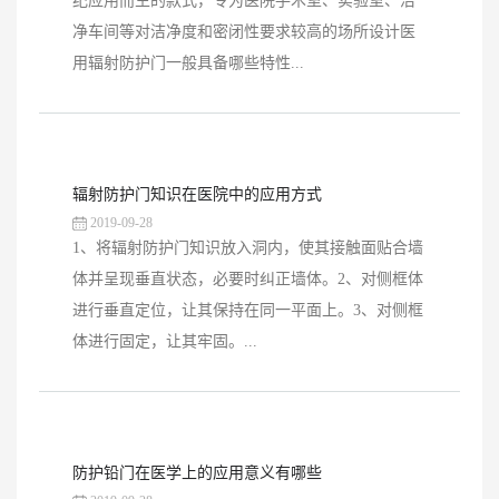
纪应用而生的款式，专为医院手术室、实验室、洁
净车间等对洁净度和密闭性要求较高的场所设计医
用辐射防护门一般具备哪些特性...
辐射防护门知识在医院中的应用方式
2019-09-28
1、将辐射防护门知识放入洞内，使其接触面贴合墙
体并呈现垂直状态，必要时纠正墙体。2、对侧框体
进行垂直定位，让其保持在同一平面上。3、对侧框
体进行固定，让其牢固。...
防护铅门在医学上的应用意义有哪些