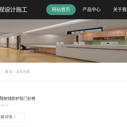
网站首页
产品中心
关于我
 ：
首 页
>
企业分站
院射线防护铅门价格
-10-12
解详情 +