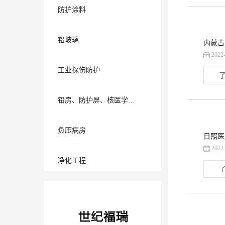
防护涂料
铅玻璃
内蒙古
2022
工业探伤防护
了
铅房、防护屏、核医学通风厨系列
负压病房
日照医
2022
净化工程
了