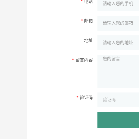
*
电话
*
邮箱
地址
*
留言内容
*
验证码